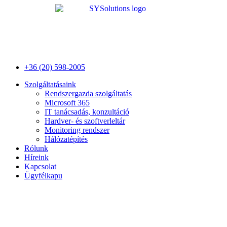
Ugrás
a
tartalomhoz
+36 (20) 598-2005
Szolgáltatásaink
Rendszergazda szolgáltatás
Microsoft 365
IT tanácsadás, konzultáció
Hardver- és szoftverleltár
Monitoring rendszer
Hálózatépítés
Rólunk
Híreink
Kapcsolat
Ügyfélkapu