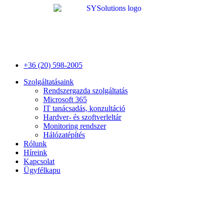
Ugrás
a
tartalomhoz
+36 (20) 598-2005
Szolgáltatásaink
Rendszergazda szolgáltatás
Microsoft 365
IT tanácsadás, konzultáció
Hardver- és szoftverleltár
Monitoring rendszer
Hálózatépítés
Rólunk
Híreink
Kapcsolat
Ügyfélkapu