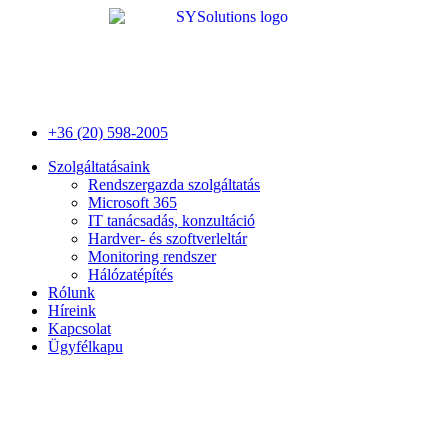
Ugrás
a
tartalomhoz
+36 (20) 598-2005
Szolgáltatásaink
Rendszergazda szolgáltatás
Microsoft 365
IT tanácsadás, konzultáció
Hardver- és szoftverleltár
Monitoring rendszer
Hálózatépítés
Rólunk
Híreink
Kapcsolat
Ügyfélkapu