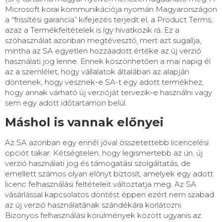
Microsoft korai kommunikációja nyomán Magyarországon
a “frissítési garancia” kifejezés terjedt el, a Product Terms,
azaz a Termékfeltételek is így hivatkozik rá. Ez a
szóhasználat azonban megtévesztő, mert azt sugallja,
mintha az SA egyetlen hozzáadott értéke az új verzió
használati jog lenne. Ennek köszönhetően a mai napig él
az a szemlélet, hogy vállalatok általában az alapján
döntenek, hogy vesznek-e SA-t egy adott termékhez,
hogy annak várható új verzióját tervezik-e használni vagy
sem egy adott időtartamon belül.
Máshol is vannak előnyei
Az SA azonban egy ennél jóval összetettebb licencelési
opciót takar. Kétségtelen, hogy legismertebb az ún. új
verzió használati jog és támogatási szolgáltatás, de
emellett számos olyan előnyt biztosít, amelyek egy adott
licenc felhasználási feltételeit változtatja meg. Az SA
vásárlással kapcsolatos döntést éppen ezért nem szabad
az új verzió használatának szándékára korlátozni.
Bizonyos felhasználási körülmények között ugyanis az