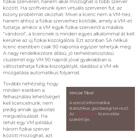
fizikai szerveren, hanem akár mozoghat is több szerver
között. Ha szoftverünk ilyen virtuális szerveren fut, az
bizony problémát okozhat. Mivel a licenc nem a VM-hez,
hanem ahhoz a fizikai szerverhez kötődik, amely a VM-et
futtatja, amikor a VM egyik fizikai szerverről a másikra
“vándorol”, a licencnek is minden egyes alkalommal át kell
kerülnie az új fizikai kiszolgálóra. Ezt azonban SA nélküli
licenc esetében csak 90 naponta egyszer tehetjük meg.
A nagy rendelkezésre állású, jó terheléselosztású
clusternél egy VM 90 napnál jóval gyakrabban is
változtathatja fizikai kiszolgálóját, ráadásul a VM-ek
mozgatása automatikus folyamat.
További nehézség, hogy
minden esetben a
Vincze Tibor
felhasználási lehetőséget
kell licencelnünk, nem
A szerző informatikai
statisztikus, gazdasági tervező.
pedig annak gyakorlati
Az
IPR-Insights
licencelési
megvalósulását. Ha
szakértője.
tehát egy VM például
három fizikai szerver
között mozoghat, azt