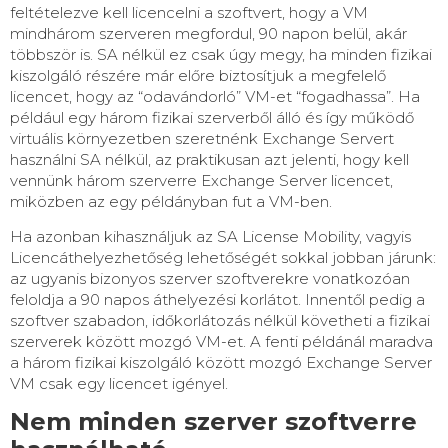
feltételezve kell licencelni a szoftvert, hogy a VM
mindhárom szerveren megfordul, 90 napon belül, akár
többször is. SA nélkül ez csak úgy megy, ha minden fizikai
kiszolgáló részére már előre biztosítjuk a megfelelő
licencet, hogy az “odavándorló” VM-et “fogadhassa”. Ha
például egy három fizikai szerverből álló és így működő
virtuális környezetben szeretnénk Exchange Servert
használni SA nélkül, az praktikusan azt jelenti, hogy kell
vennünk három szerverre Exchange Server licencet,
miközben az egy példányban fut a VM-ben.
Ha azonban kihasználjuk az SA License Mobility, vagyis
Licencáthelyezhetőség lehetőségét sokkal jobban járunk:
az ugyanis bizonyos szerver szoftverekre vonatkozóan
feloldja a 90 napos áthelyezési korlátot. Innentől pedig a
szoftver szabadon, időkorlátozás nélkül követheti a fizikai
szerverek között mozgó VM-et. A fenti példánál maradva
a három fizikai kiszolgáló között mozgó Exchange Server
VM csak egy licencet igényel.
Nem minden szerver szoftverre