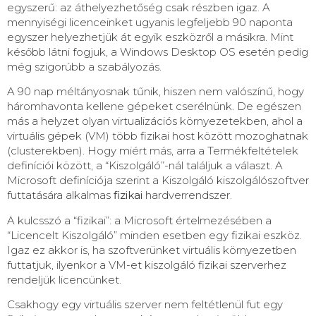
egyszerű: az áthelyezhetőség csak részben igaz. A
mennyiségi licenceinket ugyanis legfeljebb 90 naponta
egyszer helyezhetjük át egyik eszközről a másikra. Mint
később látni fogjuk, a Windows Desktop OS esetén pedig
még szigorúbb a szabályozás.
A 90 nap méltányosnak tűnik, hiszen nem valószínű, hogy
háromhavonta kellene gépeket cserélnünk. De egészen
más a helyzet olyan virtualizációs környezetekben, ahol a
virtuális gépek (VM) több fizikai host között mozoghatnak
(clusterekben). Hogy miért más, arra a Termékfeltételek
definíciói között, a “Kiszolgáló”-nál találjuk a választ. A
Microsoft definíciója szerint a Kiszolgáló kiszolgálószoftver
futtatására alkalmas
fizikai
hardverrendszer.
A kulcsszó a “fizikai”: a Microsoft értelmezésében a
“Licencelt Kiszolgáló” minden esetben egy fizikai eszköz.
Igaz ez akkor is, ha szoftverünket virtuális környezetben
futtatjuk, ilyenkor a VM-et kiszolgáló fizikai szerverhez
rendeljük licencünket.
Csakhogy egy virtuális szerver nem feltétlenül fut egy