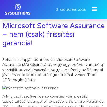
+36 (20) 598-2005
Microsoft Software Assurance
– nem (csak) frissítési
garancia!
Sokan az alapján döntenek a Microsoft Software
Assurance (SA) vásárlásáról, hogy egy szoftver várható új
verzióját tervezik használni vagy sem. Pedig az SA ennél
jóval összetettebb lehetőségeket kínál. Vincze Tibor
(IPR-Insights) írása.
A Microsoft szoftverlicenc-követési, -támogatási
szolgáltatásának angol elnevezése, a Software Assurance
(SA) tartalma magyar nyelven nehezen ragadható meg. A