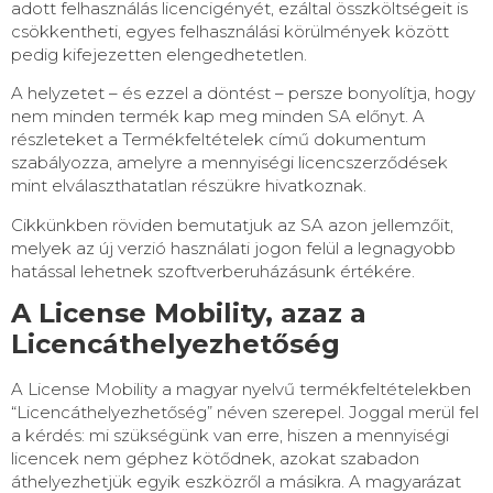
adott felhasználás licencigényét, ezáltal összköltségeit is
csökkentheti, egyes felhasználási körülmények között
pedig kifejezetten elengedhetetlen.
A helyzetet – és ezzel a döntést – persze bonyolítja, hogy
nem minden termék kap meg minden SA előnyt. A
részleteket a Termékfeltételek című dokumentum
szabályozza, amelyre a mennyiségi licencszerződések
mint elválaszthatatlan részükre hivatkoznak.
Cikkünkben röviden bemutatjuk az SA azon jellemzőit,
melyek az új verzió használati jogon felül a legnagyobb
hatással lehetnek szoftverberuházásunk értékére.
A License Mobility, azaz a
Licencáthelyezhetőség
A License Mobility a magyar nyelvű termékfeltételekben
“Licencáthelyezhetőség” néven szerepel. Joggal merül fel
a kérdés: mi szükségünk van erre, hiszen a mennyiségi
licencek nem géphez kötődnek, azokat szabadon
áthelyezhetjük egyik eszközről a másikra. A magyarázat